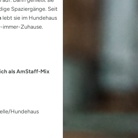
h auf. Dann genießt sie
ige Spaziergänge. Seit
n
lebt sie im Hundehaus
ür-immer-Zuhause.
ich als AmStaff-Mix
stelle/Hundehaus