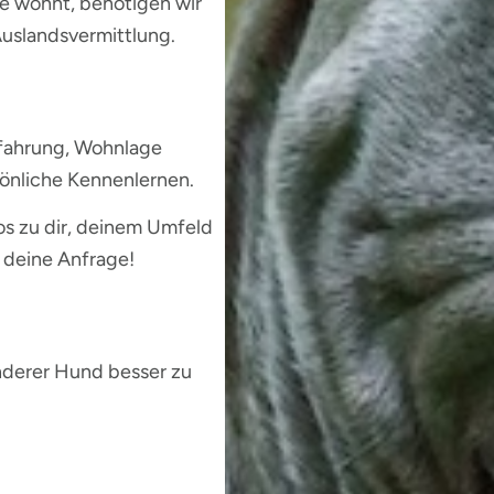
te wohnt, benötigen wir
uslandsvermittlung.
rfahrung, Wohnlage
sönliche Kennenlernen.
os zu dir, deinem Umfeld
 deine Anfrage!
 anderer Hund besser zu