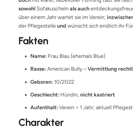
doch
mit klarer, liebevoller Führung taut sie rasc
sowohl
Sofakuscheln
als auch
entdeckungsfreud
über einem Jahr wartet sie im Verein;
inzwische
der Pflegestelle
und
wünscht sich endlich ihr F
Fakten
Name:
Frau Blau (ehemals Blue)
Rasse:
American Bully –
Vermittlung rechtl
Geboren:
10/2022
Geschlecht:
Hündin,
nicht kastriert
Aufenthalt:
Verein > 1 Jahr; aktuell Pflege
Charakter