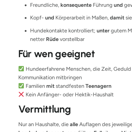
Freundliche,
konsequente
Führung
und
gew
Kopf-
und
Körperarbeit in Maßen,
damit
sie
Hundekontakte kontrolliert;
unter
gutem Ma
netter
Rüde
vorstellbar
Für wen geeignet
Hundeerfahrene Menschen, die Zeit, Gedul
Kommunikation mitbringen
Familien
mit
standfesten
Teenagern
Kein Anfänger- oder Hektik-Haushalt
Vermittlung
Nur an Haushalte, die
alle
Auflagen des jeweilig