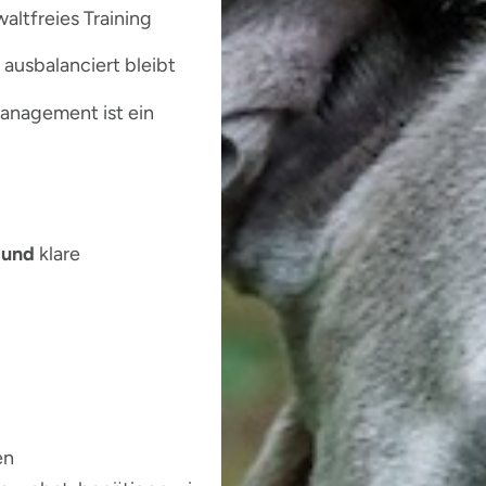
altfreies Training
 ausbalanciert bleibt
nagement ist ein
d
und
klare
en