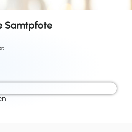
ne Samtpfote
r:
en