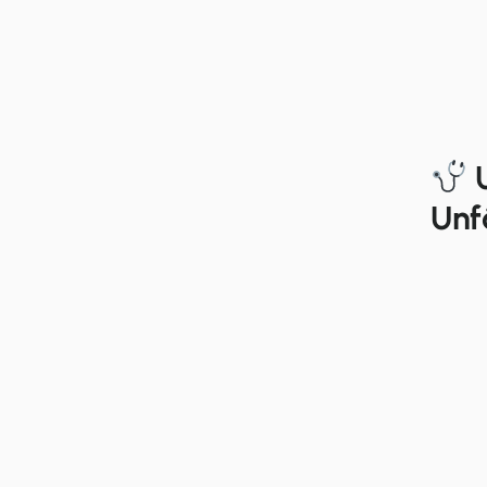
U
Unf