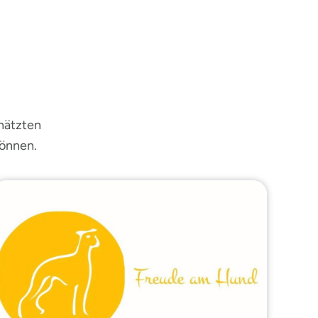
chätzten
können.