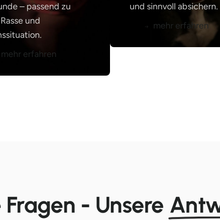
unde – passend zu
und sinnvoll absichern.
, Rasse und
mehr erfahren
ssituation.
mehr erfahren
 Fragen - Unsere
Antw