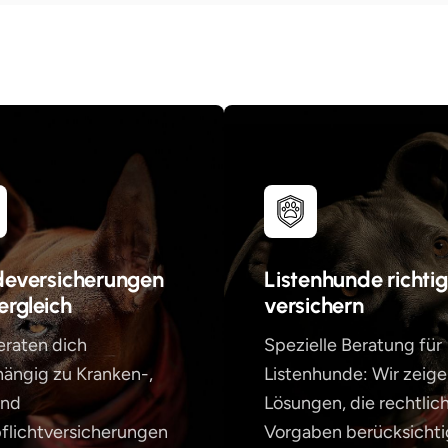
eversicherungen
Listenhunde richtig
ergleich
versichern
eraten dich
Spezielle Beratung für
ängig zu Kranken-,
Listenhunde: Wir zeige
und
Lösungen, die rechtlic
flichtversicherungen
Vorgaben berücksicht