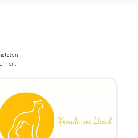
chätzten
können.