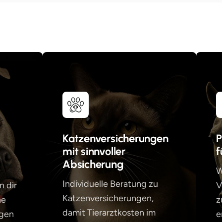
Katzenversicherungen
P
mit sinnvoller
f
Absicherung
W
Individuelle Beratung zu
n dir
V
Katzenversicherungen,
he
z
damit Tierarztkosten im
igen
e